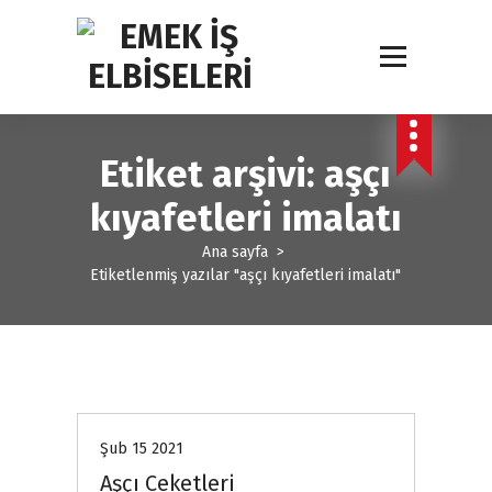
İ
ç
e
r
i
ğ
e
Etiket arşivi: aşçı
g
e
kıyafetleri imalatı
ç
Ana sayfa
>
Etiketlenmiş yazılar "aşçı kıyafetleri imalatı"
Ürünler
Şub 15 2021
Aşçı Ceketleri